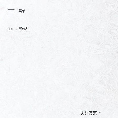
Tourbillon Boutique
https://www.tourbillon.com/index.php/z
菜单
主页
预约表
联系方式 *