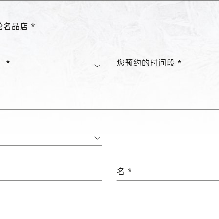
名品店 *
 *
您预约的时间段 *
名 *