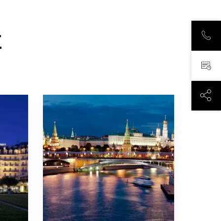
致电
E
预约
分享