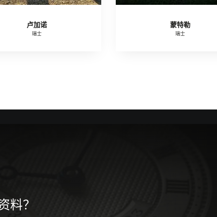
卢加诺
蒙特勒
瑞士
瑞士
资料？