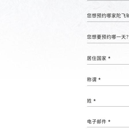
您想预约哪家陀飞轮
您想要预约哪一天？
居住国家 *
称谓 *
姓 *
电子邮件 *