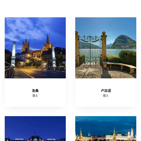
洛桑
卢加诺
瑞士
瑞士