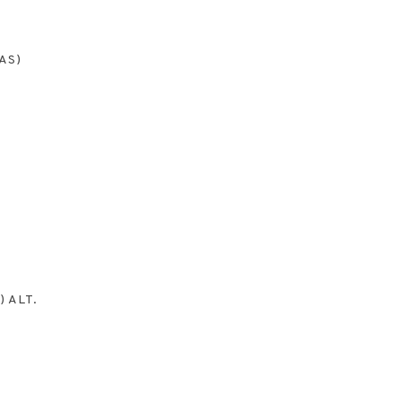
AS)
) ALT.