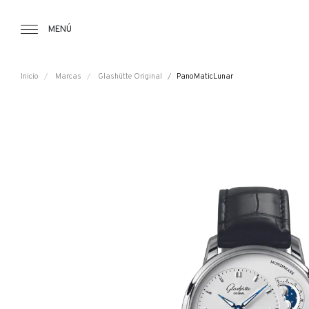
Tourbillon Boutique
https://www.tourbillon.com/index.php/es
MENÚ
Inicio
Marcas
Glashütte Original
PanoMaticLunar