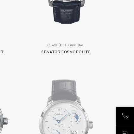
GLASHÜTTE ORIGINAL
ER
SENATOR COSMOPOLITE
LLÁM