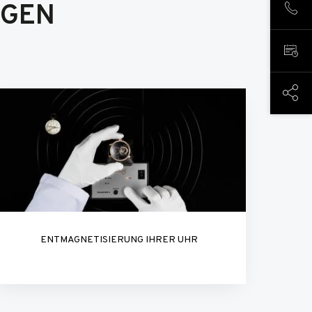
NGEN
ANR
TERM
DIESE
ENTMAGNETISIERUNG IHRER UHR