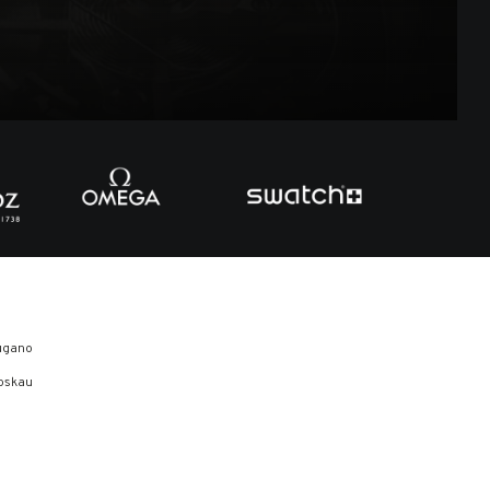
ugano
oskau