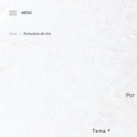
Tourbillon Boutique
https://www.tourbillon.com/es
MENÚ
Inicio
Formulario de cita
Por 
Tema *