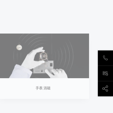
致电
预约
手表 消磁
分享