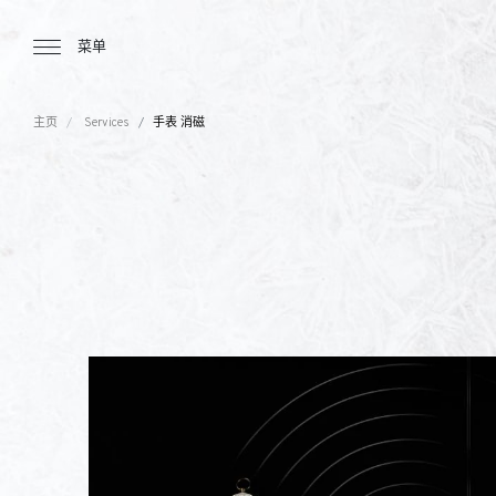
Tourbillon Boutique
https://www.tourbillon.com/index.php/z
菜单
主页
Services
手表 消磁