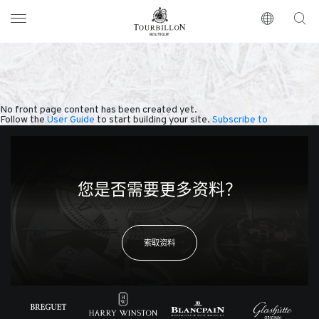
Tourbillon Boutique
https://www.tourbillon.com/index.php/zh-hant
No front page content has been created yet.
Follow the
User Guide
to start building your site.
Subscribe to
您是否需要更多资料？
索取资料